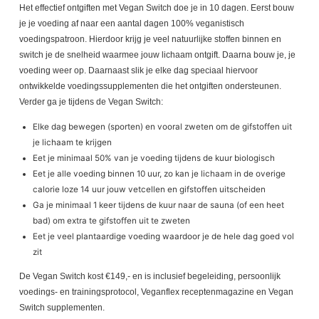
Het effectief ontgiften met Vegan Switch doe je in 10 dagen. Eerst bouw
je je voeding af naar een aantal dagen 100% veganistisch
voedingspatroon. Hierdoor krijg je veel natuurlijke stoffen binnen en
switch je de snelheid waarmee jouw lichaam ontgift. Daarna bouw je, je
voeding weer op. Daarnaast slik je elke dag speciaal hiervoor
ontwikkelde voedingssupplementen die het ontgiften ondersteunen.
Verder ga je tijdens de Vegan Switch:
Elke dag bewegen (sporten) en vooral zweten om de gifstoffen uit
je lichaam te krijgen
Eet je minimaal 50% van je voeding tijdens de kuur biologisch
Eet je alle voeding binnen 10 uur, zo kan je lichaam in de overige
calorie loze 14 uur jouw vetcellen en gifstoffen uitscheiden
Ga je minimaal 1 keer tijdens de kuur naar de sauna (of een heet
bad) om extra te gifstoffen uit te zweten
Eet je veel plantaardige voeding waardoor je de hele dag goed vol
zit
De Vegan Switch kost €149,- en is inclusief begeleiding, persoonlijk
voedings- en trainingsprotocol, Veganflex receptenmagazine en Vegan
Switch supplementen.