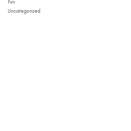
Fun
Uncategorized
SHARE THIS SELECTION
Tweet
LinkedIn