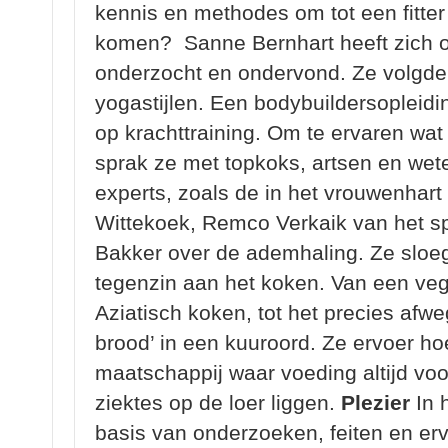
kennis en methodes om tot een fitte
komen? Sanne Bernhart heeft zich on
onderzocht en ondervond. Ze volgde 
yogastijlen. Een bodybuildersopleidi
op krachttraining. Om te ervaren wat
sprak ze met topkoks, artsen en we
experts, zoals de in het vrouwenhar
Wittekoek, Remco Verkaik van het s
Bakker over de ademhaling.
Ze sloe
tegenzin aan het koken. Van een veg
Aziatisch koken, tot het precies afw
brood’ in een kuuroord. Ze ervoer ho
maatschappij waar voeding altijd voor
ziektes op de loer liggen.
Plezier
In 
basis van onderzoeken, feiten en erv